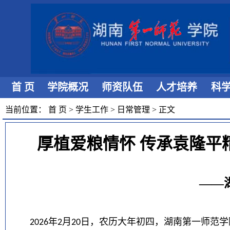
首 页
学院概况
师资队伍
人才培养
科
当前位置：
首 页
>
学生工作
>
日常管理
>
正文
厚植爱粮情怀 传承袁隆
——
年
月
日，农历大年初四，湖南第一师范学
2026
2
20