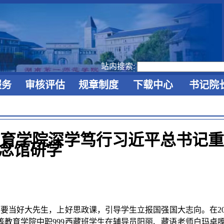
站内搜索:
服务
审核评估
规章制度
下载中心
书记院
教育学院深学笃行习近平总书记
念馆研学
师要当好大先生，上好思政课，引导学生立报国强国大志向。在
2
等教育学院中职
999
西藏班学生
在辅导员阳丽、藏语老师白玛卓