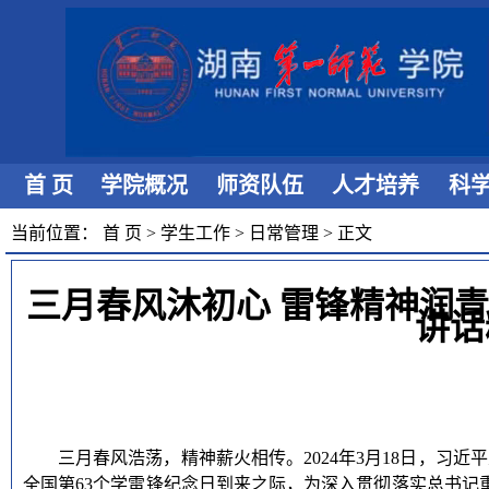
首 页
学院概况
师资队伍
人才培养
科
当前位置：
首 页
>
学生工作
>
日常管理
>
正文
三月春风沐初心 雷锋精神润
讲话
三月春风浩荡，精神薪火相传。
2024年3月18日，
习近平
全国第
63个学雷锋纪念日到来之际，为深入贯彻落实总书记