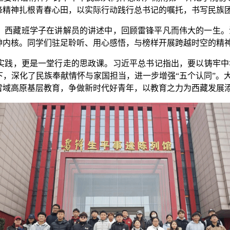
锋精神扎根青春心田，以实际行动践行总书记
的
嘱托，书写民族
，西藏班学子在讲解员的讲述中，回顾雷锋平凡而伟大的一生。
神内核。同学们驻足聆听、用心感悟，与榜样开展跨越时空的精
实践，更是一堂行走的思政课。
习近平
总书记指出，要以铸牢中
下，深化了民族奉献情怀与家国担当，进一步增强
“五个认同”。
雪域高原基层教育，争做新时代好青年，以教育之力为
西藏
发展