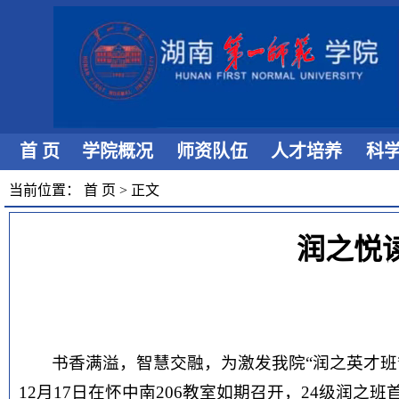
首 页
学院概况
师资队伍
人才培养
科
当前位置：
首 页
>
正文
润之悦
书香满溢，智慧交融，为激发我院“润之英才班
12月17日在怀中南206教室如期召开，24级润