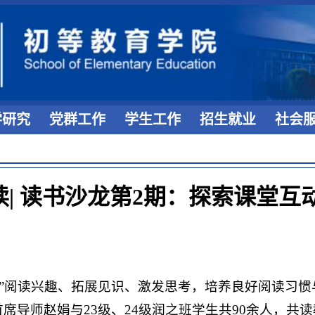
学研究
党群工作
学生工作
招生就业
社会
读| 读书沙龙第2期：探索课堂互
”阅读兴趣、拓展见识、激发思考，培养良好阅读习惯与营
之班首席导师赵娟与23级、24级润之班学生共90余人