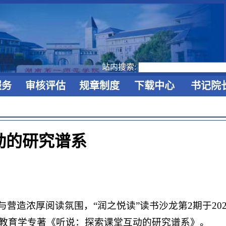
站内搜索:
服务
审核评估
规章制度
下载中心
书记院
动的研究谱系
造浓厚阅读氛围，“润之悦读”读书沙龙第2期于202
，共读教育学专著《听说：探索课堂互动的研究谱系》。