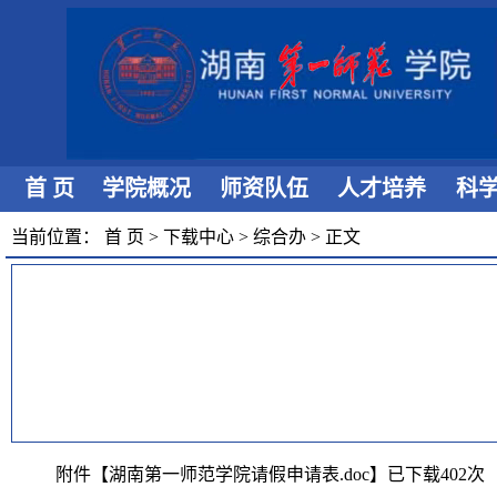
首 页
学院概况
师资队伍
人才培养
科
当前位置：
首 页
>
下载中心
>
综合办
>
正文
附件【
湖南第一师范学院请假申请表.doc
】已下载
402
次