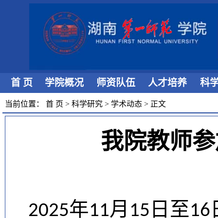
首 页
学院概况
师资队伍
人才培养
科
当前位置：
首 页
>
科学研究
>
学术动态
>
正文
我院教师参
年
月
日至
2025
11
15
16