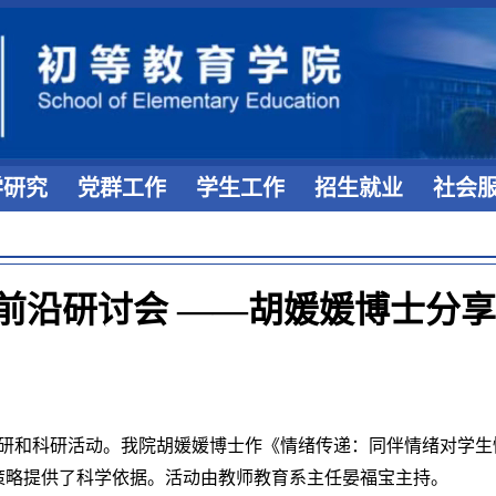
学研究
党群工作
学生工作
招生就业
社会
前沿研讨会 ——胡媛媛博士分
研
和科研活
动。
我院
胡媛媛
博士
作《
情绪传递：同伴情绪对学生
策略提供了科学依据。
活动由教师教育系主任晏福宝主持。