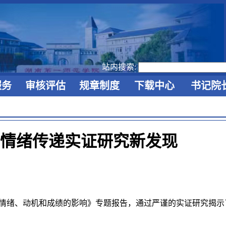
站内搜索:
服务
审核评估
规章制度
下载中心
书记院
享情绪传递实证研究新发现
情绪、动机和成绩的影响
》
专题报告，通过严谨的实证研究揭示