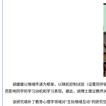
胡媛媛以
情绪传递
为框架，
以
随机控制试验
（
设置
同伴
而影响同学的学习动机和学习表现
。据此，
胡
博士
建议教师
该研究填补了教育心理学领域对
"生际
情
绪互动
"的研究